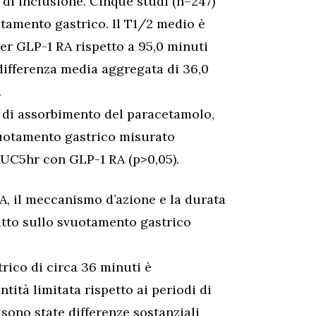
 di inclusione. Cinque studi (n=247)
otamento gastrico. Il T1/2 medio è
per GLP-1 RA rispetto a 95,0 minuti
differenza media aggregata di 36,0
.
st di assorbimento del paracetamolo,
svuotamento gastrico misurato
AUC5hr con GLP-1 RA (p>0,05).
RA, il meccanismo d’azione e la durata
tto sullo svuotamento gastrico
rico di circa 36 minuti è
ntità limitata rispetto ai periodi di
sono state differenze sostanziali