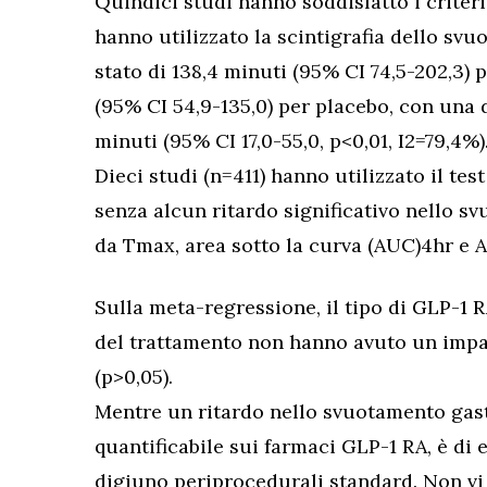
Quindici studi hanno soddisfatto i criteri
hanno utilizzato la scintigrafia dello svu
stato di 138,4 minuti (95% CI 74,5-202,3) 
(95% CI 54,9-135,0) per placebo, con una 
minuti (95% CI 17,0-55,0, p<0,01, I2=79,4%)
Dieci studi (n=411) hanno utilizzato il te
senza alcun ritardo significativo nello 
da Tmax, area sotto la curva (AUC)4hr e 
Sulla meta-regressione, il tipo di GLP-1 
del trattamento non hanno avuto un impa
(p>0,05).
Mentre un ritardo nello svuotamento gast
quantificabile sui farmaci GLP-1 RA, è di e
digiuno periprocedurali standard. Non vi 