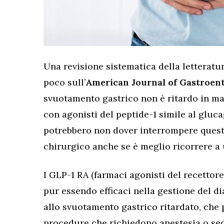
Una revisione sistematica della letteratu
poco sull’
American Journal of Gastroen
svuotamento gastrico non è ritardo in man
con agonisti del peptide-1 simile al gluc
potrebbero non dover interrompere questi
chirurgico anche se è meglio ricorrere a 
I GLP-1 RA (farmaci agonisti del recettore
pur essendo efficaci nella gestione del di
allo svuotamento gastrico ritardato, che
procedure che richiedono anestesia o sed