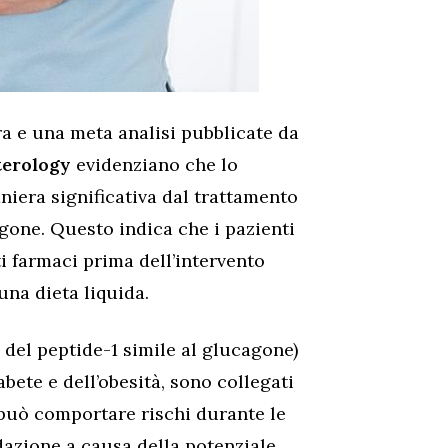
ra e una meta analisi pubblicate da
terology
evidenziano che lo
iera significativa dal trattamento
agone. Questo indica che i pazienti
 farmaci prima dell’intervento
una dieta liquida.
 del peptide-1 simile al glucagone)
abete e dell’obesità, sono collegati
 può comportare rischi durante le
azione a causa della potenziale