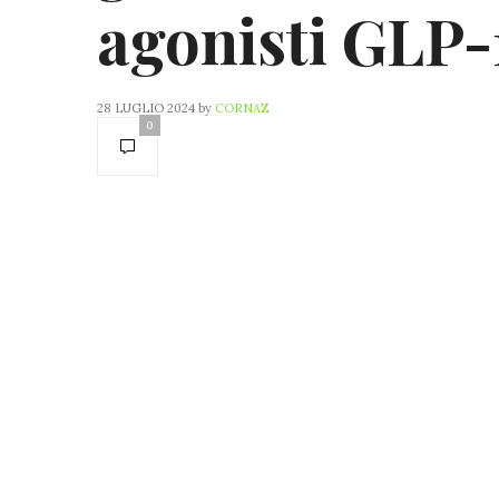
agonisti GLP-
28 LUGLIO 2024
by
CORNAZ
0