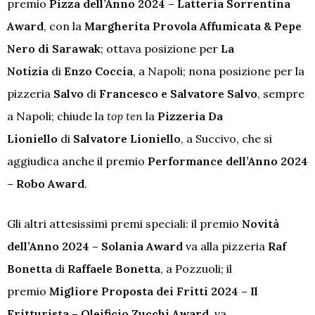
premio
Pizza dell’Anno 2024 – Latteria Sorrentina
Award
, con la
Margherita Provola Affumicata & Pepe
Nero di Sarawak
; ottava posizione per
La
Notizia
di
Enzo Coccia
, a Napoli; nona posizione per la
pizzeria
Salvo
di
Francesco e Salvatore Salvo
, sempre
a Napoli; chiude la
top ten
la
Pizzeria Da
Lioniello
di
Salvatore Lioniello
, a Succivo, che si
aggiudica anche il premio
Performance dell’Anno 2024
– Robo Award
.
Gli altri attesissimi premi speciali: il premio
Novità
dell’Anno 2024 – Solania Award
va alla pizzeria
Raf
Bonetta
di
Raffaele Bonetta
, a Pozzuoli; il
premio
Migliore Proposta dei Fritti 2024 – Il
Fritturista – Oleificio Zucchi Award
, va