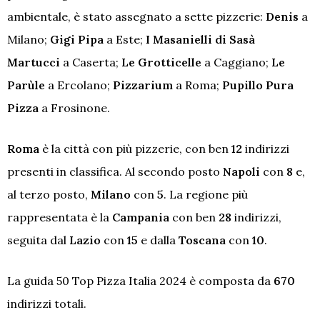
ambientale, è stato assegnato a sette pizzerie:
Denis
a
Milano;
Gigi Pipa
a Este;
I Masanielli di Sasà
Martucci
a Caserta;
Le Grotticelle
a Caggiano;
Le
Parùle
a Ercolano;
Pizzarium
a Roma;
Pupillo Pura
Pizza
a Frosinone.
Roma
è la città con più pizzerie, con ben
12
indirizzi
presenti in classifica. Al secondo posto
Napoli
con
8
e,
al terzo posto,
Milano
con
5
. La regione più
rappresentata è la
Campania
con ben
28
indirizzi,
seguita dal
Lazio
con
15
e dalla
Toscana
con
10
.
La guida 50 Top Pizza Italia 2024 è composta da
670
indirizzi totali.