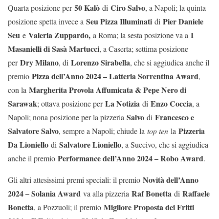
50 Kalò
Ciro Salvo
Quarta posizione per
di
, a Napoli; la quinta
Seu Pizza Illuminati
Pier Daniele
posizione spetta invece a
di
Seu
Valeria Zuppardo,
I
e
a Roma; la sesta posizione va a
Masanielli di Sasà Martucci
, a Caserta; settima posizione
Dry Milano
Lorenzo Sirabella
per
, di
, che si aggiudica anche il
Pizza dell’Anno 2024 – Latteria Sorrentina Award
premio
,
Margherita Provola Affumicata & Pepe Nero di
con la
Sarawak
La Notizia
Enzo Coccia
; ottava posizione per
di
, a
Salvo
Francesco e
Napoli; nona posizione per la pizzeria
di
Salvatore Salvo
Pizzeria
, sempre a Napoli; chiude la
top ten
la
Da Lioniello
Salvatore Lioniello
di
, a Succivo, che si aggiudica
Performance dell’Anno 2024 – Robo Award
anche il premio
.
Novità dell’Anno
Gli altri attesissimi premi speciali: il premio
2024 – Solania Award
Raf Bonetta
Raffaele
va alla pizzeria
di
Bonetta
Migliore Proposta dei Fritti
, a Pozzuoli; il premio