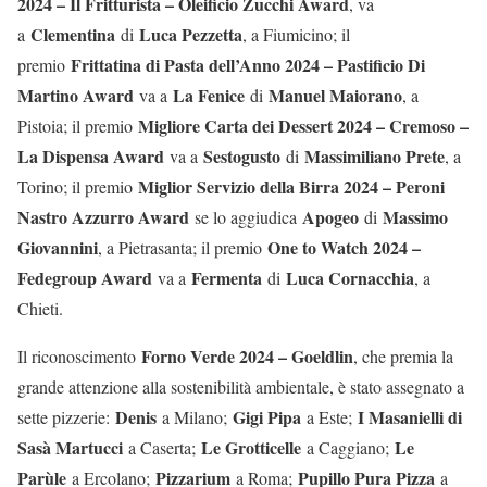
2024 – Il Fritturista – Oleificio Zucchi Award
, va
Clementina
Luca Pezzetta
a
di
, a Fiumicino; il
Frittatina di Pasta dell’Anno 2024 – Pastificio Di
premio
Martino Award
La Fenice
Manuel Maiorano
va a
di
, a
Migliore Carta dei Dessert 2024 – Cremoso –
Pistoia; il premio
La Dispensa Award
Sestogusto
Massimiliano Prete
va a
di
, a
Miglior Servizio della Birra 2024 – Peroni
Torino; il premio
Nastro Azzurro Award
Apogeo
Massimo
se lo aggiudica
di
Giovannini
One to Watch 2024 –
, a Pietrasanta; il premio
Fedegroup Award
Fermenta
Luca Cornacchia
va a
di
, a
Chieti.
Forno Verde 2024 – Goeldlin
Il riconoscimento
, che premia la
grande attenzione alla sostenibilità ambientale, è stato assegnato a
Denis
Gigi Pipa
I Masanielli di
sette pizzerie:
a Milano;
a Este;
Sasà Martucci
Le Grotticelle
Le
a Caserta;
a Caggiano;
Parùle
Pizzarium
Pupillo Pura Pizza
a Ercolano;
a Roma;
a