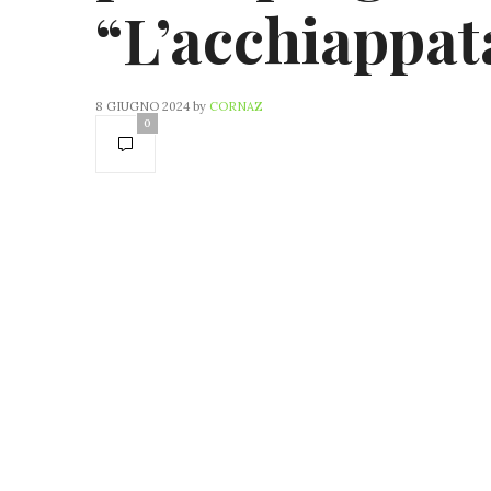
“L’acchiappat
8 GIUGNO 2024
by
CORNAZ
0