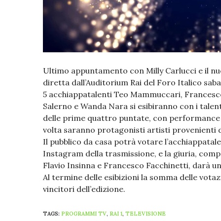
Ultimo appuntamento con Milly Carlucci e il nuo
diretta dall’Auditorium Rai del Foro Italico sabato
5 acchiappatalenti Teo Mammuccari, Francesco
Salerno e Wanda Nara si esibiranno con i talen
delle prime quattro puntate, con performance d
volta saranno protagonisti artisti provenienti 
Il pubblico da casa potrà votare l’acchiappatal
Instagram della trasmissione, e la giuria, com
Flavio Insinna e Francesco Facchinetti, darà un
Al termine delle esibizioni la somma delle votaz
vincitori dell’edizione.
TAGS:
PROGRAMMI TV
,
RAI 1
,
TELEVISIONE