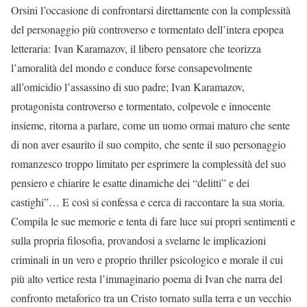
Orsini l’occasione di confrontarsi direttamente con la complessità
del personaggio più controverso e tormentato dell’intera epopea
letteraria: Ivan Karamazov, il libero pensatore che teorizza
l’amoralità del mondo e conduce forse consapevolmente
all’omicidio l’assassino di suo padre; Ivan Karamazov,
protagonista controverso e tormentato, colpevole e innocente
insieme, ritorna a parlare, come un uomo ormai maturo che sente
di non aver esaurito il suo compito, che sente il suo personaggio
romanzesco troppo limitato per esprimere la complessità del suo
pensiero e chiarire le esatte dinamiche dei “delitti” e dei
castighi”… E così si confessa e cerca di raccontare la sua storia.
Compila le sue memorie e tenta di fare luce sui propri sentimenti e
sulla propria filosofia, provandosi a svelarne le implicazioni
criminali in un vero e proprio thriller psicologico e morale il cui
più alto vertice resta l’immaginario poema di Ivan che narra del
confronto metaforico tra un Cristo tornato sulla terra e un vecchio