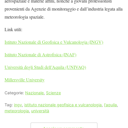
aerospaziale e materie affini, nonché a giovani professionisti
provenienti da Agenzie di monitoraggio e dall’industria legata alla
meteorologia spaziale.
Link utili:
Istituto Nazionale di Geofisica e Vulcanologia (INGV)
Istituto Nazionale di Astrofisica (INAF)
Università degli Studi dell’Aquila (UNIVAQ)
Millersville University
Categorie:
Nazionale
,
Scienze
Tag:
ingv
,
istituto nazionale geofisica e vulcanologia
,
l'aquila
,
meteorologia
,
università