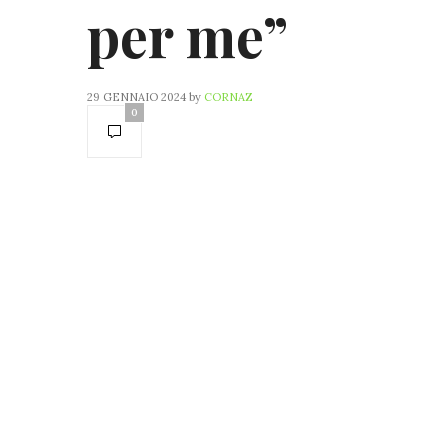
per me”
29 GENNAIO 2024
by
CORNAZ
0