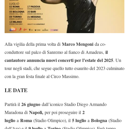
Marco Mengoni
Alla vigilia della prima volta di
da co-
il
conduttore sul palco di Sanremo al fianco di Amadeus,
cantautore annuncia nuovi concerti per l’estate del 2025
. Un
tour negli stadi, che segue quello tutto esaurito del 2023 culminato
con la gran festa finale al Circo Massimo.
LE DATE
26 giugno
Partirà il
dall’iconico Stadio Diego Armando
Napoli,
2
Maradona di
per poi proseguire il
luglio
Roma
5 luglio
Bologna
a
(Stadio Olimpico), il
a
(Stadio
9 luglio
Torino
dall’Ara) e il
a
(Stadio Olimpico). Farà tappa