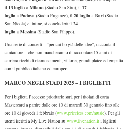
13 luglio
Milano
17
il
a
(Stadio San Siro), il
luglio
Padova
20 luglio
Bari
a
(Stadio Euganeo), il
a
(Stadio
24
San Nicola) e, infine, si concluderà il
luglio
Messina
a
(Stadio San Filippo).
Una serie di concerti – “per cui ho già delle idee”, racconta il
cantautore – che non mancheranno di raccontare 15 anni di
carriera ricchi di riconoscimenti, vittorie, grandi platee ed empatia
con il pubblico italiano ed europeo.
MARCO NEGLI STADI 2025 – I BIGLIETTI
Per i biglietti l’accesso prioritario sarà per i titolari di carta
Mastercard a partire dalle ore 10 di martedì 30 gennaio fino alle
ore 10 di giovedì 1 febbraio (
www.priceless.com/music
). Per gli
utenti iscritti a My Live Nation su
www.livenation.it
i biglietti
saranno, invece, disponibili dalle ore 11 di giovedì 1 febbraio. La