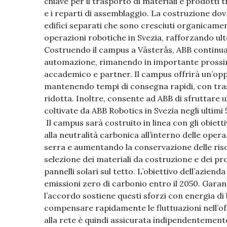
chiave per il trasporto di materiali e prodotti 
e i reparti di assemblaggio. La costruzione dovr
edifici separati che sono cresciuti organicame
operazioni robotiche in Svezia, rafforzando ult
Costruendo il campus a Västerås, ABB continua 
automazione, rimanendo in importante prossimi
accademico e partner. Il campus offrirà un’opp
mantenendo tempi di consegna rapidi, con tras
ridotta. Inoltre, consente ad ABB di sfruttare
coltivate da ABB Robotics in Svezia negli ultimi 
Il campus sarà costruito in linea con gli obiett
alla neutralità carbonica all’interno delle oper
serra e aumentando la conservazione delle risors
selezione dei materiali da costruzione e dei pro
pannelli solari sul tetto. L’obiettivo dell’azienda
emissioni zero di carbonio entro il 2050. Garant
l’accordo sostiene questi sforzi con energia di
compensare rapidamente le fluttuazioni nell’off
alla rete è quindi assicurata indipendentemente