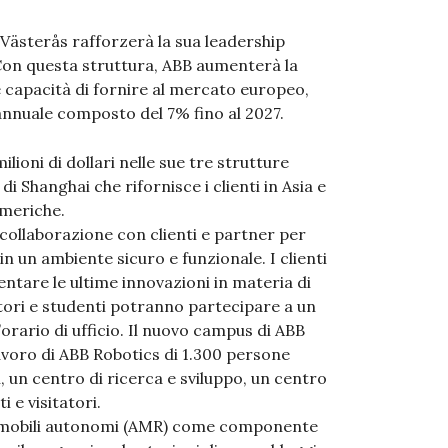
 Västerås rafforzerà la sua leadership
Con questa struttura, ABB aumenterà la
e capacità di fornire al mercato europeo,
annuale composto del 7% fino al 2027.
lioni di dollari nelle sue tre strutture
di Shanghai che rifornisce i clienti in Asia e
Americhe.
collaborazione con clienti e partner per
n un ambiente sicuro e funzionale. I clienti
ntare le ultime innovazioni in materia di
atori e studenti potranno partecipare a un
orario di ufficio. Il nuovo campus di ABB
avoro di ABB Robotics di 1.300 persone
i, un centro di ricerca e sviluppo, un centro
 e visitatori.
ot mobili autonomi (AMR) come componente