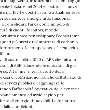
tra il magazzino, le stazioni di assemblaggio
ebbe iniziare nel 2024 e sostituirà i nove
nte dal 1974 e costituiscono attualmente le
eriormente le sinergie interfunzionali.
a consolidare l’area come un polo di
tà di clienti, fornitori, mondo
ortunità unica per sviluppare l’ecosistema
porti più brevi e un’impronta di carbonio
 ulteriormente le competenze e le capacità
50 anni.
ivi di sostenibilità 2030 di ABB che mirano
azioni di ABB riducendo le emissioni di gas
e. A tal fine, si terrà conto della
cessi di costruzione, nonché dell’utilizzo di
 di servizi pubblici è raggiungere le
endo l’affidabilità operativa della centrale,
 bilanciamento ad avvio rapido per
erta di energie rinnovabili. La fornitura
 dalle condizioni.