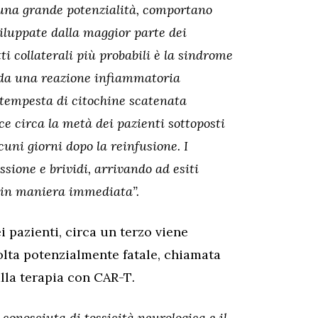
 una grande potenzialità, comportano
sviluppate dalla maggior parte dei
tti collaterali più probabili è la sindrome
a da una reazione infiammatoria
 tempesta di citochine scatenata
sce circa la metà dei pazienti sottoposti
uni giorni dopo la reinfusione. I
sione e brividi, arrivando ad esiti
a in maniera immediata”.
i pazienti, circa un terzo viene
lta potenzialmente fatale, chiamata
alla terapia con CAR-T
.
onosciuta di tossicità neurologica e il