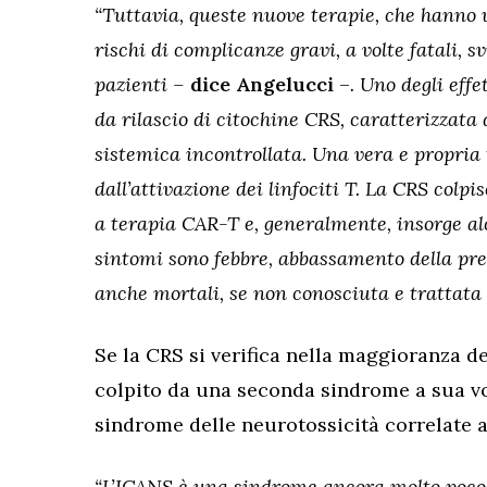
“Tuttavia, queste nuove terapie, che hanno
rischi di complicanze gravi, a volte fatali, 
pazienti –
dice Angelucci
–
. Uno degli effe
da rilascio di citochine CRS, caratterizzat
sistemica incontrollata. Una vera e propria
dall’attivazione dei linfociti T. La CRS colpi
a terapia CAR-T e, generalmente, insorge alc
sintomi sono febbre, abbassamento della pres
anche mortali, se non conosciuta e trattat
Se la CRS si verifica nella maggioranza de
colpito da una seconda sindrome a sua vo
sindrome delle neurotossicità correlate 
“L’ICANS è una sindrome ancora molto poco c