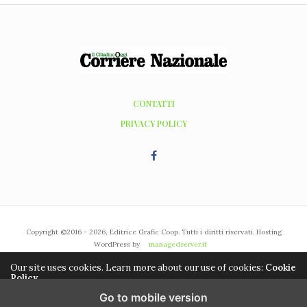
CONTATTI
PRIVACY POLICY
Copyright ©2016 - 2026, Editrice Grafic Coop. Tutti i diritti riservati. Hosting
WordPress by
managedserver.it
Our site uses cookies. Learn more about our use of cookies:
Cookie
Policy
Go to mobile version
ACCEPT