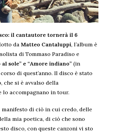
o: il cantautore tornerà il 6
dotto da
Matteo Cantaluppi
, l’album è
a solista di Tommaso Paradiso e
 al sole” e “Amore indiano”
(in
 corso di quest’anno. Il disco è stato
 che si è avvalso della
he lo accompagnano in tour.
anifesto di ciò in cui credo, delle
della mia poetica, di ciò che sono
esto disco, con queste canzoni vi sto