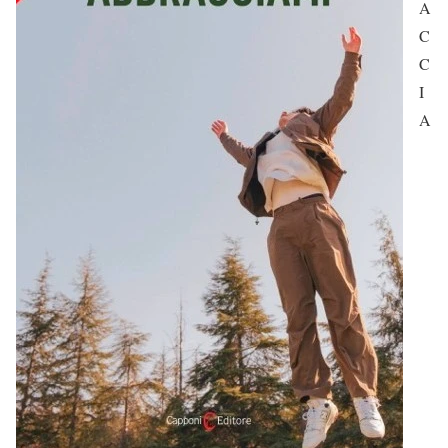
A
C
C
I
A