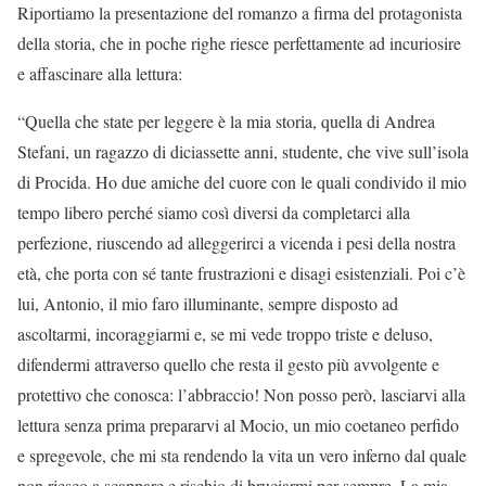
Riportiamo la presentazione del romanzo a firma del protagonista
della storia, che in poche righe riesce perfettamente ad incuriosire
e affascinare alla lettura:
“Quella che state per leggere è la mia storia, quella di Andrea
Stefani, un ragazzo di diciassette anni, studente, che vive sull’isola
di Procida. Ho due amiche del cuore con le quali condivido il mio
tempo libero perché siamo così diversi da completarci alla
perfezione, riuscendo ad alleggerirci a vicenda i pesi della nostra
età, che porta con sé tante frustrazioni e disagi esistenziali. Poi c’è
lui, Antonio, il mio faro illuminante, sempre disposto ad
ascoltarmi, incoraggiarmi e, se mi vede troppo triste e deluso,
difendermi attraverso quello che resta il gesto più avvolgente e
protettivo che conosca: l’abbraccio! Non posso però, lasciarvi alla
lettura senza prima prepararvi al Mocio, un mio coetaneo perfido
e spregevole, che mi sta rendendo la vita un vero inferno dal quale
non riesco a scappare e rischio di bruciarmi per sempre. La mia