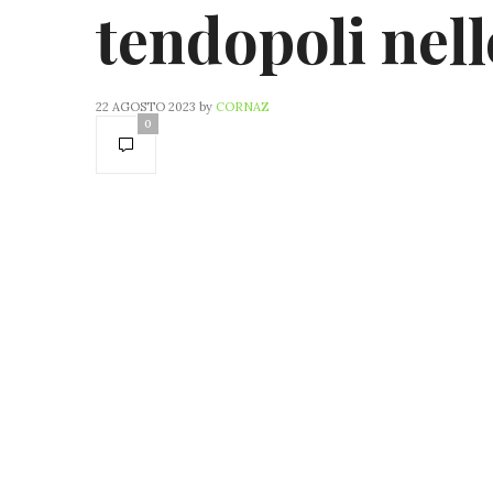
tendopoli nell
22 AGOSTO 2023
by
CORNAZ
0