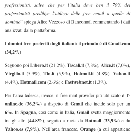
professionisti, salvo che per l’italia dove ben il 70% dei
professionisti predilige l’utilizzo delle free email a quelle di
dominio
” spiega Alice Vezzoso di Bancomail commentando i dati
analizzati dalla piattaforma.
I domini free preferiti dagli italiani: il primato è di Gmail.com
(34,2%)
Libero.it
Tiscali.it
Alice.it
Seguono poi
(21,2%),
(7,8%),
(7,0%),
Virgilio.it
Tin.it
Hotmail.it
Yahoo.it
(5,9%),
(5,9%),
(4,8%),
Hotmail.com
Fastwebnet.it
(4,4%),
(2,6%) e
(1,3%).
T-
Per l’area tedesca, invece, il free-mail provider più utilizzato è
online.de
36,2%
Gmail
(
) a dispetto di
che incide solo per un
6%
Spagna
Gmail
. In
, così come in Italia,
svetta maggiormente
44,8%
Hotmail
33,9%
tra gli altri (
), seguito a ruota da
(
) e da
Yahoo.es
7,9%
Orange
(
). Nell’area francese,
(a cui appartiene