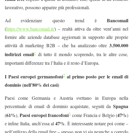
lavorativo, possono apparire più professionali.
Bancomail
Ad evidenziare questo trend è
(
https://www.bancomail.it/
) – realtà attiva da oltre vent’anni nel
fornire alle aziende database aggiornati in supporto alle proprie
3.500.000
attività di marketing B2B – che ha analizzato oltre
1
indirizzi email
di tutto il mondo scoprendo, tra le altre cose,
importanti differenze tra l’Italia e il resto d’Europa.
2
I Paesi europei germanofoni
al primo posto per le email di
dominio (nell’80% dei casi)
Paesi come Germania e Austria svettano in Europa nella
Spagna
percentuale di email di dominio acquistate, seguiti da
3
61%
Paesi europei francofoni
47%
(
),
come Francia e Belgio (
)
47%
e infine Italia, anch’essa al
.
È interessante notare poi come –
nell’utilizzo della email free – spesso non vi sia neanche a corredo