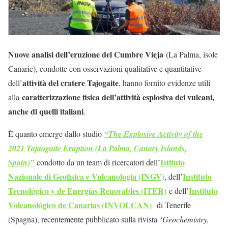
Nuove analisi dell’eruzione del Cumbre Vieja
(La Palma, isole
Canarie), condotte con osservazioni qualitative e quantitative
attività del cratere Tajogaite
dell’
, hanno fornito evidenze utili
caratterizzazione fisica dell’attività esplosiva dei vulcani,
alla
anche di quelli italiani
.
È quanto emerge dallo studio
“The Explosive Activity of the
2021 Tajaogaite Eruption (La Palma, Canary Islands,
Istituto
Spain)”
condotto da un team di ricercatori dell’
Nazionale di Geofisica e Vulcanologia (INGV)
Instituto
, dell’
Tecnológico y de Energías Renovables (ITER)
Instituto
e dell’
Volcanológico de Canarias (INVOLCAN)
di Tenerife
(Spagna), recentemente pubblicato sulla rivista
‘Geochemistry,