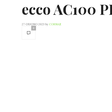
ecco AC100 
27 GIUGNO 2023
by
CORNAZ
0