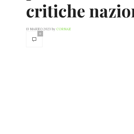
critiche nazio
13 MARZO 2023
by
CORNAZ
0