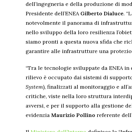
dell’ingegneria e della produzione di mode
Presidente dell’ENEA
Gilberto Dialuce
. “
notevolmente il panorama di infrastrutture
nello sviluppo della loro resilienza l’obi
siamo pronti a questa nuova sfida che ri
garantire alle infrastrutture una protezio
“Tra le tecnologie sviluppate da ENEA in 
rilievo è occupato dai sistemi di supporto
System
), finalizzati al monitoraggio e all’
critiche, viste nella loro struttura interd
avversi, e per il supporto alla gestione del
evidenzia
Maurizio Pollino
referente dell
Il
Ministero dell’Interno
definisce le “Inf