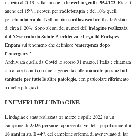
ricoveri urgenti: -554.123
rispetto al 2019, saltati anche i
. Ridotti
radioterapia
anche del 15% i ricoveri per
e del 10% quelli
chemioterapia
cardiovascolare
per
. Nell’ambito
il calo è stato
indagine realizzata
di circa il 20%. Sono alcuni dei numeri dell’
dall’Osservatorio Salute Previdenza e Legalità Eurispes-
Enpam
‘emergenza dopo
sul fenomeno che definisce
l’emergenza’
.
Covid
Archiviata quella da
lo scorso 31 marzo, l’Italia è chiamata
mancate prestazioni
ora a fare i conti con quella generata dalle
sanitarie per tutte le altre patologie
, con particolare riferimento
a quelle più gravi.
I NUMERI DELL’INDAGINE
L’indagine è stata realizzata tra marzo e aprile 2022 su un
2.026 persone
dai
campione di
rappresentativo della popolazione
18 anni in su
. Il 44% del campione afferma di aver evitato di far