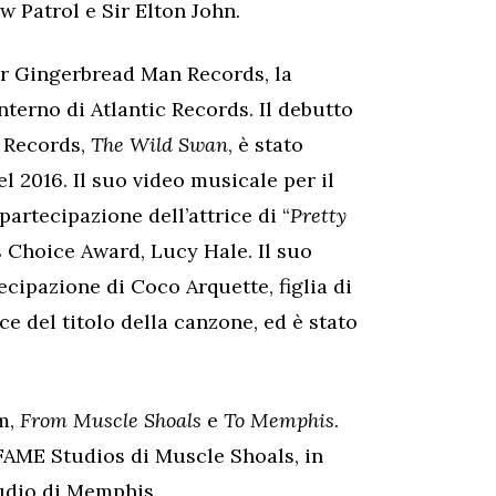
w Patrol e Sir Elton John.
per Gingerbread Man Records, la
interno di Atlantic Records. Il debutto
 Records,
The Wild Swan
, è stato
l 2016. Il suo video musicale per il
 partecipazione dell’attrice di “
Pretty
s Choice Award, Lucy Hale. Il suo
tecipazione di Coco Arquette, figlia di
e del titolo della canzone, ed è stato
um,
From Muscle Shoals
e
To Memphis
.
 FAME Studios di Muscle Shoals, in
udio di Memphis.