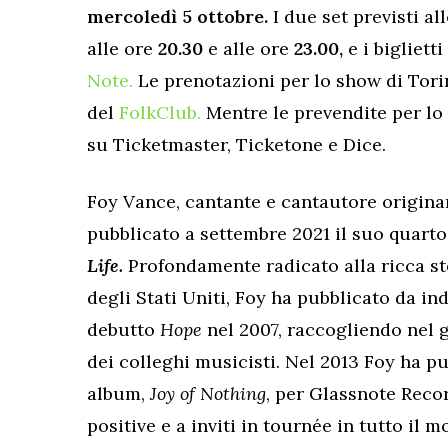
mercoledì 5 ottobre.
I due set previsti a
alle ore
20.30
e alle
ore
23.00,
e i bigliett
Note.
Le prenotazioni per lo show di Torin
del
FolkClub.
Mentre le prevendite per lo
su Ticketmaster, Ticketone e Dice.
Foy Vance, cantante e cantautore originar
pubblicato a settembre 2021 il suo quart
Life.
Profondamente radicato alla ricca sto
degli Stati Uniti, Foy ha pubblicato da in
debutto
Hope
nel 2007, raccogliendo nel g
dei colleghi musicisti. Nel 2013 Foy ha p
album,
Joy of Nothing
, per Glassnote Reco
positive e a inviti in tournée in tutto il 