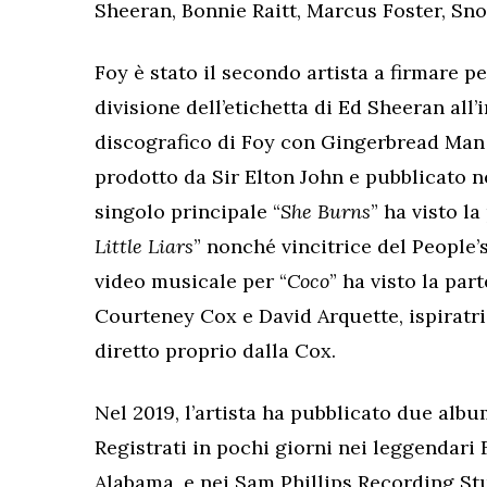
Sheeran, Bonnie Raitt, Marcus Foster, Sno
Foy è stato il secondo artista a firmare 
divisione dell’etichetta di Ed Sheeran all’
discografico di Foy con Gingerbread Man
prodotto da Sir Elton John e pubblicato ne
singolo principale “
She Burns
” ha visto la
Little Liars
” nonché vincitrice del People’
video musicale per “
Coco
” ha visto la par
Courteney Cox e David Arquette, ispiratric
diretto proprio dalla Cox.
Nel 2019, l’artista ha pubblicato due alb
Registrati in pochi giorni nei leggendari
Alabama, e nei Sam Phillips Recording St