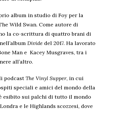
prio album in studio di Foy per la
 The Wild Swan. Come autore di
no la co-scrittura di quattro brani di
a nell’album
Divide
del 2017. Ha lavorato
N Bone Man e Kacey Musgraves, tra i
ere all’altro.
 di podcast
The Vinyl Supper
, in cui
 ospiti speciali e amici del mondo della
è esibito sui palchi di tutto il mondo
ra Londra e le Highlands scozzesi, dove