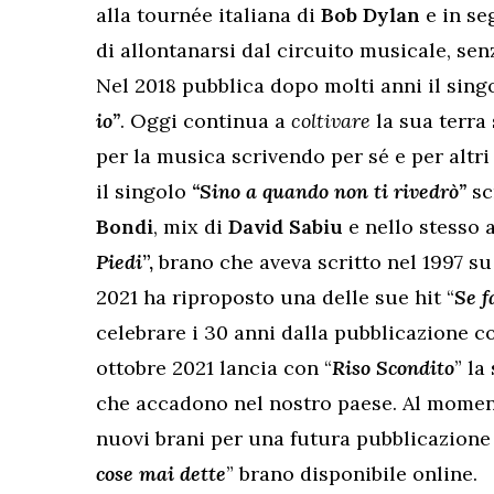
alla tournée italiana di
Bob Dylan
e in se
di allontanarsi dal circuito musicale, sen
Nel 2018 pubblica dopo molti anni il sin
io”
. Oggi continua a
coltivare
la sua terra
per la musica scrivendo per sé e per altri 
il singolo
“Sino a quando non ti rivedrò”
sc
Bondi
, mix di
David Sabiu
e nello stesso 
Piedi
”,
brano che aveva
scritto nel 1997 su
2021 ha riproposto una delle sue hit “
Se f
celebrare i 30 anni dalla pubblicazione co
ottobre 2021 lancia con “
Riso Scondito
” la
che accadono nel nostro paese. Al moment
nuovi brani per una futura pubblicazione 
cose mai dette
” brano disponibile online.