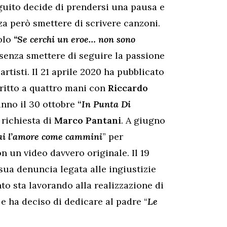
guito decide di prendersi una pausa e
za però smettere di scrivere canzoni.
golo
“Se cerchi un eroe… non sono
 senza smettere di seguire la passione
artisti.
Il 21 aprile 2020 ha pubblicato
ritto a quattro mani con
Riccardo
anno
il 30 ottobre
“
In Punta Di
 richiesta di
Marco Pantani
. A giugno
ai l’amore come cammini
” per
n un video davvero originale. Il 19
 sua denuncia legata alle ingiustizie
o sta lavorando alla realizzazione di
e ha deciso di dedicare al padre “
Le