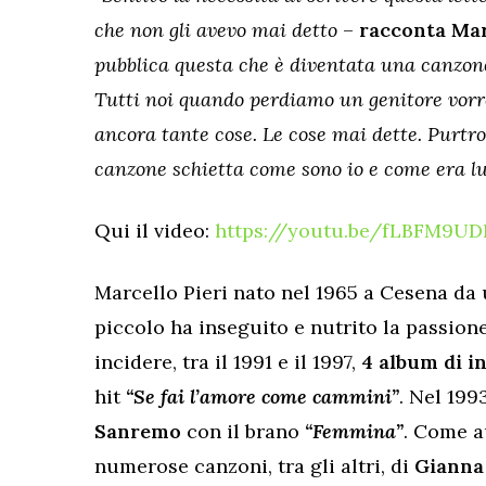
che non gli avevo mai detto
–
racconta Mar
pubblica questa che è diventata una canzone
Tutti noi quando perdiamo un genitore vorr
ancora tante cose. Le cose mai dette. Purtr
canzone schietta come sono io e come era lu
Qui il video:
https://youtu.be/fLBFM9UD
Marcello Pieri nato nel 1965 a Cesena da u
piccolo ha inseguito e nutrito la passion
incidere, tra il 1991 e il 1997,
4 album di in
hit
“Se fai l’amore come cammini”
. Nel 199
Sanremo
con il brano
“Femmina”
. Come au
numerose canzoni, tra gli altri, di
Gianna