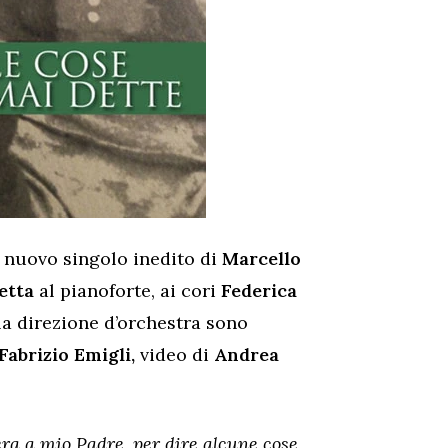
il nuovo singolo inedito di
Marcello
etta
al pianoforte, ai cori
Federica
 la direzione d’orchestra sono
Fabrizio Emigli,
video di
Andrea
tera a mio Padre, per dire alcune cose