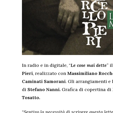
In radio e in digitale, “
Le cose mai dette
” 
Pieri
, realizzato con
Massimiliano Rocch
Caminati Samorani
. Gli arrangiamenti e
di
Stefano Nanni.
Grafica di copertina
di
Tosatto.
“
Sentivo la necessità di scrivere questa let