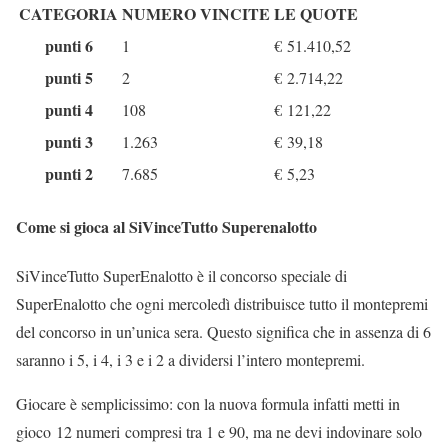
CATEGORIA
NUMERO VINCITE
LE QUOTE
punti 6
1
€
51.410,52
punti 5
2
€
2.714,22
punti 4
108
€
121,22
punti 3
1.263
€
39,18
punti 2
7.685
€
5,23
Come si gioca al SiVinceTutto Superenalotto
SiVinceTutto SuperEnalotto è il concorso speciale di
SuperEnalotto che ogni mercoledì distribuisce tutto il montepremi
del concorso in un’unica sera. Questo significa che in assenza di 6
saranno i 5, i 4, i 3 e i 2 a dividersi l’intero montepremi.
Giocare è semplicissimo: con la nuova formula infatti metti in
gioco 12 numeri compresi tra 1 e 90, ma ne devi indovinare solo