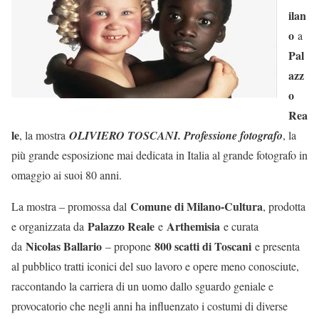
ilan
o
a
Pal
azz
o
Rea
le
, la mostra
OLIVIERO TOSCANI. Professione fotografo
, la
più grande esposizione mai dedicata in Italia al grande fotografo in
omaggio ai suoi 80 anni.
Comune di Milano-Cultura
La mostra – promossa dal
, prodotta
Palazzo Reale
Arthemisia
e organizzata da
e
e curata
Nicolas Ballario
800 scatti di Toscani
da
– propone
e presenta
al pubblico tratti iconici del suo lavoro e opere meno conosciute,
raccontando la carriera di un uomo dallo sguardo geniale e
provocatorio che negli anni ha influenzato i costumi di diverse