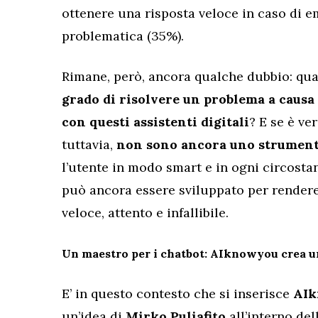
ottenere una risposta veloce in caso di e
problematica (35%).
Rimane, però, ancora qualche dubbio: qu
grado di risolvere un problema a causa
con questi assistenti digitali
? E se è ve
tuttavia,
non sono ancora uno strument
l’utente in modo smart e in ogni circostan
può ancora essere sviluppato per rendere
veloce, attento e infallibile.
Un maestro per i chatbot: AIknowyou crea un
E’ in questo contesto che si inserisce
AI
un’idea di
Mirko Puliafito
all’interno del