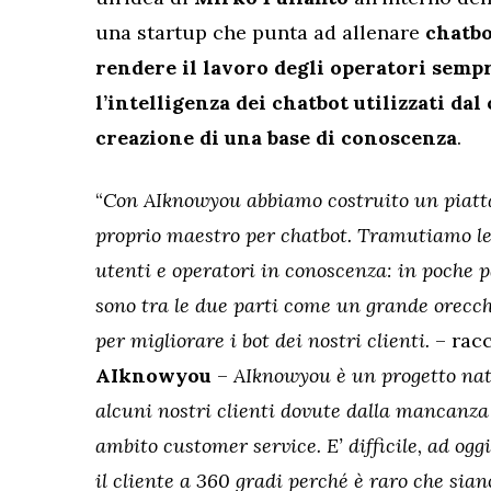
una startup che punta ad allenare
chatbo
rendere il lavoro degli operatori sempr
l’intelligenza dei chatbot utilizzati dal
creazione di una base di conoscenza
.
“
Con AIknowyou abbiamo costruito un piatta
proprio maestro per chatbot. Tramutiamo le i
utenti e operatori in conoscenza: in poche pa
sono tra le due parti come un grande orecch
per migliorare i bot dei nostri clienti.
– rac
AIknowyou
–
AIknowyou è un progetto nat
alcuni nostri clienti dovute dalla mancanza 
ambito customer service. E’ difficile, ad ogg
il cliente a 360 gradi perché è raro che siano