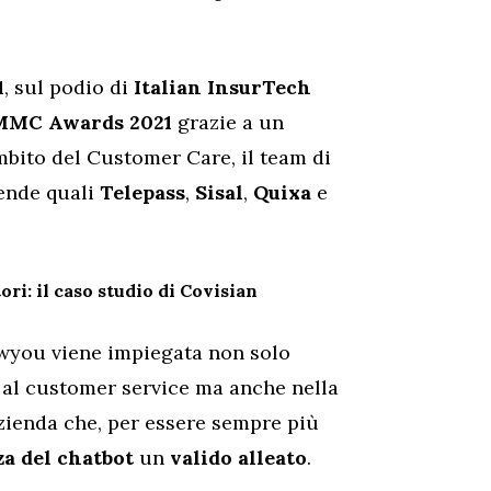
1
, sul podio di
Italian InsurTech
MMC Awards 2021
grazie a un
mbito del Customer Care, il team di
ende quali
Telepass
,
Sisal
,
Quixa
e
ri: il caso studio di Covisian
wyou viene impiegata non solo
ti al customer service ma anche nella
azienda che, per essere sempre più
za del chatbot
un
valido alleato
.