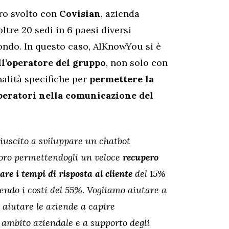
oro svolto con
Covisian
, azienda
tre 20 sedi in 6 paesi diversi
ondo. In questo caso, AIKnowYou si è
ll’operatore del gruppo
, non solo con
alità specifiche per
permettere la
peratori nella comunicazione del
riuscito a sviluppare un chatbot
voro permettendogli un veloce
recupero
e i tempi di risposta al cliente
del 15%
endo i costi del 55%.
Vogliamo aiutare a
e aiutare le aziende a capire
n ambito aziendale e a supporto degli