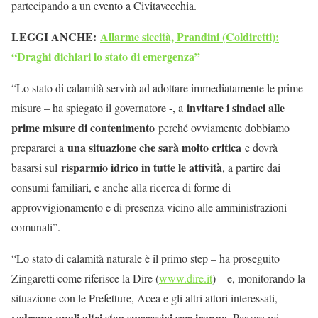
partecipando a un evento a Civitavecchia.
LEGGI ANCHE:
Allarme siccità, Prandini (Coldiretti):
“Draghi dichiari lo stato di emergenza”
“Lo stato di calamità servirà ad adottare immediatamente le prime
invitare i sindaci alle
misure – ha spiegato il governatore -, a
prime misure di contenimento
perché ovviamente dobbiamo
una situazione che sarà molto critica
prepararci a
e dovrà
risparmio idrico in tutte le attività
basarsi sul
, a partire dai
consumi familiari, e anche alla ricerca di forme di
approvvigionamento e di presenza vicino alle amministrazioni
comunali”.
“Lo stato di calamità naturale è il primo step – ha proseguito
Zingaretti come riferisce la Dire (
www.dire.it
) – e, monitorando la
situazione con le Prefetture, Acea e gli altri attori interessati,
vedremo quali altri step successivi serviranno
. Per ora mi