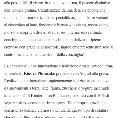
alla possibilità di vivere, in una nuova forma, il piacere distintivo
dell’iconica pralina. Caratterizzate da una delicata cupola che
richiama la forma sferica delle specialità originali, le tre varianti –
al cioccolato al latte, fondente e bianco – invitano, morso dopo
morso, a scoprire i diversi strati al suo interno: una raffinata
conchiglia di cioccolato che racchiude un delizioso ripieno
cremoso con granella di nocciole, ingrediente presente non solo al
centro, ma anche nei due strati (della conchiglia).
La capacità di unire innovazione e tradizione è stata invece l’arma
Kinder Plumcake
vincente di
preparato con Yogurt alla greca.
Realizzato con ingredienti sapientemente selezionati come uova
da allevamenti a terra, latte, farina, zucchero e yogurt, racchiude
tutta la bontà di Kinder in un Plumcake preparato con il 10% di
yogurt colato secondo la ricetta greca. Ed è proprio grazie alla
consistenza densa e cremosa ottenuta da questo tipo di colatura
che Kinder Plumcake risulta più soffice e in grado di offrire