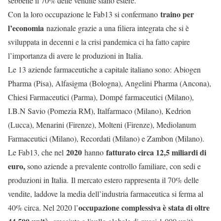
sebbene il 70% delle vendite siano estere.
traino per
Con la loro occupazione le Fab13 si confermano
l’economia
nazionale grazie a una filiera integrata che si è
sviluppata in decenni e la crisi pandemica ci ha fatto capire
l’importanza di avere le produzioni in Italia.
Le 13 aziende farmaceutiche a capitale italiano sono: Abiogen
Pharma (Pisa), Alfasigma (Bologna), Angelini Pharma (Ancona),
Chiesi Farmaceutici (Parma), Dompé farmaceutici (Milano),
I.B.N Savio (Pomezia RM), Italfarmaco (Milano), Kedrion
(Lucca), Menarini (Firenze), Molteni (Firenze), Mediolanum
Farmaceutici (Milano), Recordati (Milano) e Zambon (Milano).
2020
fatturato circa 12,5 miliardi di
Le Fab13, che nel
hanno
euro,
sono aziende a prevalente controllo familiare, con sedi e
produzioni in Italia. Il mercato estero rappresenta il 70% delle
vendite, laddove la media dell’industria farmaceutica si ferma al
occupazione complessiva è stata di oltre
40% circa. Nel 2020 l’