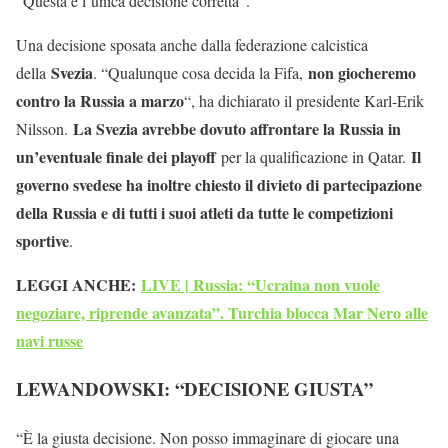
“Questa è l’unica decisione corretta”.
Una decisione sposata anche dalla federazione calcistica
Svezia
non giocheremo
della
. “Qualunque cosa decida la Fifa,
contro la Russia a marzo
“, ha dichiarato il presidente Karl-Erik
La Svezia avrebbe dovuto affrontare la Russia in
Nilsson.
un’eventuale finale dei playoff
Il
per la qualificazione in Qatar.
governo svedese ha inoltre chiesto il divieto di partecipazione
della Russia e di tutti i suoi atleti da tutte le competizioni
sportive
.
LEGGI ANCHE:
LIVE | Russia: “Ucraina non vuole
negoziare, riprende avanzata”. Turchia blocca Mar Nero alle
navi russe
LEWANDOWSKI: “DECISIONE GIUSTA”
“È la giusta decisione. Non posso immaginare di giocare una