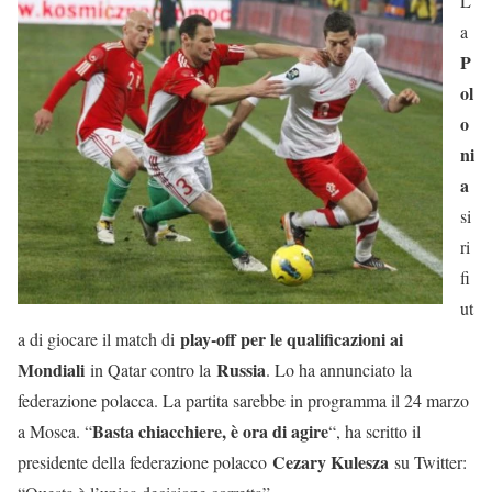
L
a
P
ol
o
ni
a
si
ri
fi
ut
play-off per le qualificazioni ai
a di giocare il match di
Mondiali
Russia
in Qatar contro la
. Lo ha annunciato la
federazione polacca. La partita sarebbe in programma il 24 marzo
Basta chiacchiere, è ora di agire
a Mosca. “
“, ha scritto il
Cezary Kulesza
presidente della federazione polacco
su Twitter: