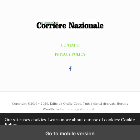
CONTATTI
PRIVACY POLICY
Copyright ©2016 - 2026, Editrice Grafic Coop. Tutti i diritti riservati. Hosting
WordPress by
managedserver.it
Our site uses cookies. Learn more about our use of cookies:
Cookie
Policy
Go to mobile version
ACCEPT