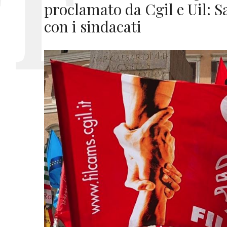
proclamato da Cgil e Uil: Sa
con i sindacati