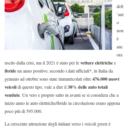
dell
’aut
o
non
è
anc
ora
vetture elettriche
uscito dalla crisi, ma il 2021 è stato per le
e
ibride
un anno positivo; secondo i dati ufficiali*, in Italia da
476.000 nuovi
gennaio ad ottobre sono state immatricolati oltre
veicoli
38% delle auto totali
di questo tipo, vale a dire il
vendute
. Un vero e proprio salto in avanti se si considera che a
inizio anno le auto elettriche/ibride in circolazione erano appena
poco più di 595.000.
La crescente attenzione degli italiani verso i veicoli green è