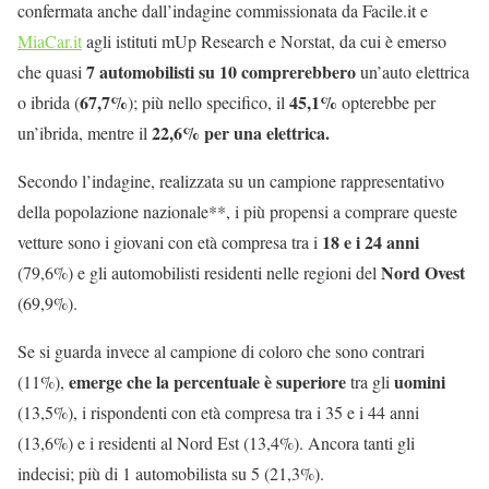
confermata anche dall’indagine commissionata da Facile.it e
MiaCar.it
agli istituti mUp Research e Norstat, da cui è emerso
7 automobilisti su 10
comprerebbero
che quasi
un’auto elettrica
67,7%
45,1%
o ibrida (
); più nello specifico, il
opterebbe per
22,6% per una elettrica.
un’ibrida, mentre il
Secondo l’indagine, realizzata su un campione rappresentativo
della popolazione nazionale**, i più propensi a comprare queste
18 e i 24 anni
vetture sono i giovani con età compresa tra i
Nord Ovest
(79,6%) e gli automobilisti residenti nelle regioni del
(69,9%).
Se si guarda invece al campione di coloro che sono contrari
emerge che la percentuale è superiore
uomini
(11%),
tra gli
(13,5%), i rispondenti con età compresa tra i 35 e i 44 anni
(13,6%) e i residenti al Nord Est (13,4%). Ancora tanti gli
indecisi; più di 1 automobilista su 5 (21,3%).