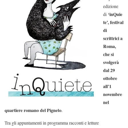
edizione
‘inQuie
di
te’, festival
di
scrittrici a
Roma,
che si
svolgerà
dal 29
ottobre
all’1
novembre
nel
quartiere romano del Pigneto
.
Tra gli appuntamenti in programma racconti e letture