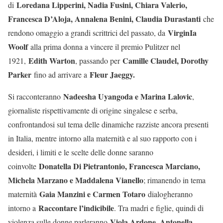
Loredana Lipperini, Nadia Fusini, Chiara Valerio,
di
Francesca D’Aloja, Annalena Benini, Claudia Durastanti
che
VirginIa
rendono omaggio a grandi scrittrici del passato, da
Woolf
alla prima donna a vincere il premio Pulitzer nel
Edith Warton
Camille Claudel, Dorothy
1921,
, passando per
Parker
Fleur Jaeggy.
fino ad arrivare a
Nadeesha Uyangoda e Marina Lalovic
Si racconteranno
,
giornaliste rispettivamente di origine singalese e serba,
confrontandosi sul tema delle dinamiche razziste ancora presenti
in Italia, mentre intorno alla maternità e al suo rapporto con i
desideri, i limiti e le scelte delle donne saranno
Donatella Di Pietrantonio, Francesca Marciano,
coinvolte
Michela Marzano e Maddalena Vianello
; rimanendo in tema
Gaia Manzini e Carmen Totaro
maternità
dialogheranno
Raccontare l’indicibile
intorno a
. Tra madri e figlie, quindi di
Viola Ardone, Antonella
violenza sulle donne parleranno