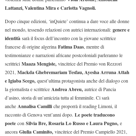
Lattanzi, Valentina Mira e Carlotta Vagnoli.
Dopo cinque edizioni, ‘inQuiete’ continua a dare voce alle donne
genere e
nel mondo, tessendo relazioni con autrici internazionali:
identità
sarà il focus dell’incontro con la giovane scrittrice
Fatima Daas
francese di origine algerina
, mentre di
testimonianze e narrazioni africane postcoloniali parleranno le
Maaza Mengiste,
scrittrici
vincitrice del Premio von Rezzori
Mackda Ghebremariam Tesfau, Ayesha Arruna Attah
2021,
e Igiaba Scego,
quest’ultima protagonista anche del dialogo con
Andrea Abreu,
la giornalista e scrittrice
autrice di Pancia
d’asino, storia di un’amicizia tutta al femminile. Ci sarà
Annalisa Camilli
anche
che proporrà il reading Limoni, il
Le poete traducono
racconto di Genova vent’anni dopo.
poete
Silvia Bre, Rosaria Lo Russo e Laura Pugno,
con
e
Giulia Caminito,
ancora
vincitrice del Premio Campiello 2021,