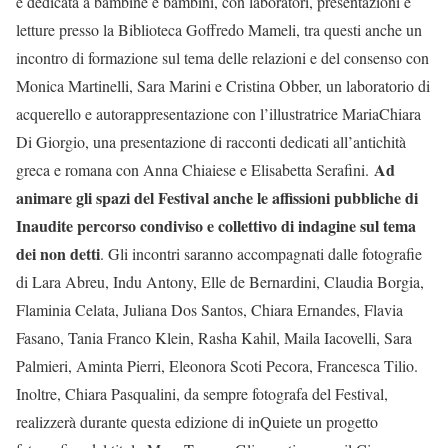
è dedicata a bambine e bambini, con laboratori, presentazioni e
letture presso la Biblioteca Goffredo Mameli, tra questi anche un
incontro di formazione sul tema delle relazioni e del consenso con
Monica Martinelli, Sara Marini e Cristina Obber, un laboratorio di
acquerello e autorappresentazione con l’illustratrice MariaChiara
Di Giorgio, una presentazione di racconti dedicati all’antichità
Ad
greca e romana con Anna Chiaiese e Elisabetta Serafini.
animare gli spazi del Festival anche le affissioni pubbliche di
Inaudite percorso condiviso e collettivo di indagine sul tema
dei non detti
. Gli incontri saranno accompagnati dalle fotografie
di Lara Abreu, Indu Antony, Elle de Bernardini, Claudia Borgia,
Flaminia Celata, Juliana Dos Santos, Chiara Ernandes, Flavia
Fasano, Tania Franco Klein, Rasha Kahil, Maila Iacovelli, Sara
Palmieri, Aminta Pierri, Eleonora Scoti Pecora, Francesca Tilio.
Inoltre, Chiara Pasqualini, da sempre fotografa del Festival,
realizzerà durante questa edizione di inQuiete un progetto