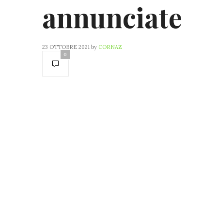
annunciate
23 OTTOBRE 2021
by
CORNAZ
0