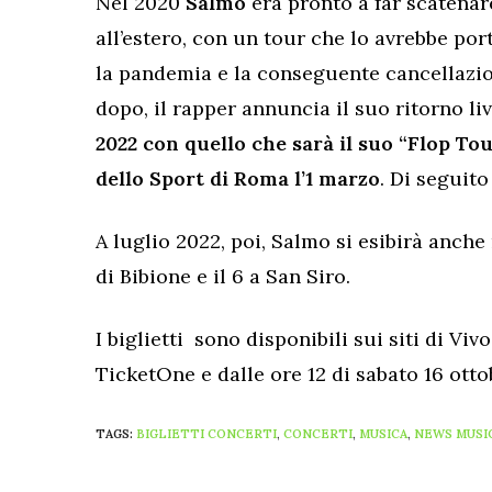
Nel 2020
Salmo
era pronto a far scatenare
all’estero, con un tour che lo avrebbe por
la pandemia e la conseguente cancellazio
dopo, il rapper annuncia il suo ritorno li
2022 con quello che sarà il suo “Flop To
dello Sport di Roma l’1 marzo
. Di seguito
A luglio 2022, poi, Salmo si esibirà anche
di Bibione e il 6 a San Siro.
I biglietti sono disponibili sui siti di Vi
TicketOne e dalle ore 12 di sabato 16 ottob
TAGS:
BIGLIETTI CONCERTI
,
CONCERTI
,
MUSICA
,
NEWS MUSI