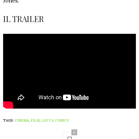
Jones.
IL TRAILER
TAGS:
CINEMA
,
FILM
,
LUCCA COMICS
0