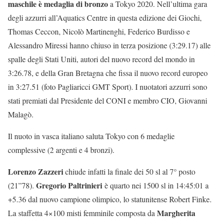
maschile è medaglia di bronzo
a Tokyo 2020. Nell’ultima gara
degli azzurri all’Aquatics Centre in questa edizione dei Giochi,
Thomas Ceccon, Nicolò Martinenghi, Federico Burdisso e
Alessandro Miressi hanno chiuso in terza posizione (3:29.17) alle
spalle degli Stati Uniti, autori del nuovo record del mondo in
3:26.78, e della Gran Bretagna che fissa il nuovo record europeo
in 3:27.51 (foto Pagliaricci GMT Sport). I nuotatori azzurri sono
stati premiati dal Presidente del CONI e membro CIO, Giovanni
Malagò.
Il nuoto in vasca italiano saluta Tokyo con 6 medaglie
complessive (2 argenti e 4 bronzi).
Lorenzo Zazzeri
chiude infatti la finale dei 50 sl al 7° posto
Gregorio Paltrinieri
(21”78).
è quarto nei 1500 sl in 14:45:01 a
+5.36 dal nuovo campione olimpico, lo statunitense Robert Finke.
Margherita
La staffetta 4×100 misti femminile composta da