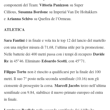
Vittoria Panizzon
componenti del Team:
su Super
Susanna Bordone
Cillious,
su Imperial Van De Holtakkers
Arianna Schivo
e
su Quefira de l’Ormeau.
ATLETICA
Sara Fantini
è in finale e vola tra le top 12 del lancio del martello
con una miglior misura di 71,68, l’ultima utile per la promozione.
Davide
Nelle batterie dei 400 metri passa con i tempi di recupero
Re
Edoardo Scotti
in 45″46. Eliminato
, con 45″71.
Filippo Tortu
non è riuscito a qualificarsi per la finale dei 100
metri. Il suo 7° posto nella seconda semifinale (10.16) non gli
Marcell Jacobs
cionsente di proseguire la corsa.
terzo nell’ultima
semifinale con 9.84, stabilisce il nuovo primato europeo ed entra
in finale.
Luminosa Bogliolo
nella seconda semifinale dei 110hs ha