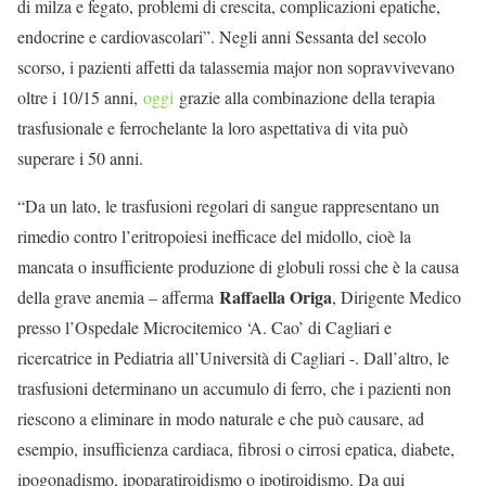
di milza e fegato, problemi di crescita, complicazioni epatiche,
endocrine e cardiovascolari”. Negli anni Sessanta del secolo
scorso, i pazienti affetti da talassemia major non sopravvivevano
oltre i 10/15 anni,
oggi
grazie alla combinazione della terapia
trasfusionale e ferrochelante la loro aspettativa di vita può
superare i 50 anni.
“Da un lato, le trasfusioni regolari di sangue rappresentano un
rimedio contro l’eritropoiesi inefficace del midollo, cioè la
mancata o insufficiente produzione di globuli rossi che è la causa
Raffaella Origa
della grave anemia – afferma
, Dirigente Medico
presso l’Ospedale Microcitemico ‘A. Cao’ di Cagliari e
ricercatrice in Pediatria all’Università di Cagliari -. Dall’altro, le
trasfusioni determinano un accumulo di ferro, che i pazienti non
riescono a eliminare in modo naturale e che può causare, ad
esempio, insufficienza cardiaca, fibrosi o cirrosi epatica, diabete,
ipogonadismo, ipoparatiroidismo o ipotiroidismo. Da qui