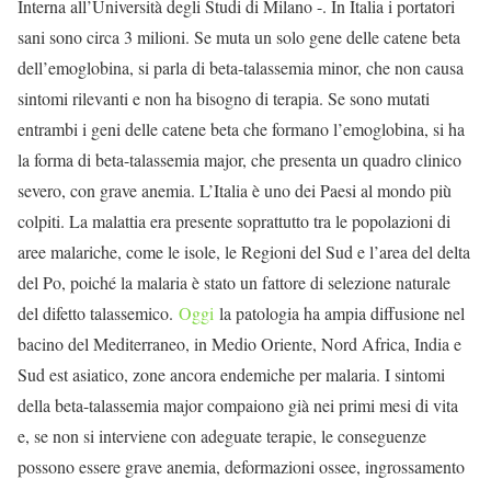
Interna all’Università degli Studi di Milano -. In Italia i portatori
sani sono circa 3 milioni. Se muta un solo gene delle catene beta
dell’emoglobina, si parla di beta-talassemia minor, che non causa
sintomi rilevanti e non ha bisogno di terapia. Se sono mutati
entrambi i geni delle catene beta che formano l’emoglobina, si ha
la forma di beta-talassemia major, che presenta un quadro clinico
severo, con grave anemia. L’Italia è uno dei Paesi al mondo più
colpiti. La malattia era presente soprattutto tra le popolazioni di
aree malariche, come le isole, le Regioni del Sud e l’area del delta
del Po, poiché la malaria è stato un fattore di selezione naturale
del difetto talassemico.
Oggi
la patologia ha ampia diffusione nel
bacino del Mediterraneo, in Medio Oriente, Nord Africa, India e
Sud est asiatico, zone ancora endemiche per malaria. I sintomi
della beta-talassemia major compaiono già nei primi mesi di vita
e, se non si interviene con adeguate terapie, le conseguenze
possono essere grave anemia, deformazioni ossee, ingrossamento