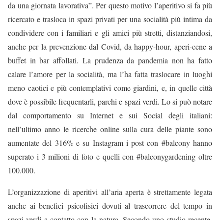
da una giornata lavorativa”. Per questo motivo l’aperitivo si fa più
ricercato e trasloca in spazi privati per una socialità più intima da
condividere con i familiari e gli amici più stretti, distanziandosi,
anche per la prevenzione dal Covid, da happy-hour, aperi-cene a
buffet in bar affollati. La prudenza da pandemia non ha fatto
calare l’amore per la socialità, ma l’ha fatta traslocare in luoghi
meno caotici e più contemplativi come giardini, e, in quelle città
dove è possibile frequentarli, parchi e spazi verdi. Lo si può notare
dal comportamento su Internet e sui Social degli italiani:
nell’ultimo anno le ricerche online sulla cura delle piante sono
aumentate del 316% e su Instagram i post con #balcony hanno
superato i 3 milioni di foto e quelli con #balconygardening oltre
100.000.
L’organizzazione di aperitivi all’aria aperta è strettamente legata
anche ai benefici psicofisici dovuti al trascorrere del tempo in
spazi verdi a contatto con la natura. Secondo uno studio recente,