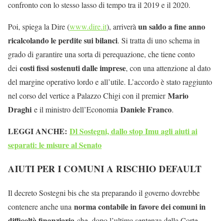
confronto con lo stesso lasso di tempo tra il 2019 e il 2020.
un saldo a fine anno
Poi, spiega la Dire (
www.dire.it
), arriverà
ricalcolando le perdite sui bilanci
. Si tratta di uno schema in
grado di garantire una sorta di perequazione, che tiene conto
costi fissi sostenuti dalle imprese
dei
, con una attenzione al dato
del margine operativo lordo e all’utile. L’accordo è stato raggiunto
Mario
nel corso del vertice a Palazzo Chigi con il premier
Draghi
Daniele Franco
e il ministro dell’Economia
.
LEGGI ANCHE:
Dl Sostegni, dallo stop Imu agli aiuti ai
separati: le misure al Senato
AIUTI PER I COMUNI A RISCHIO DEFAULT
Il decreto Sostegni bis che sta preparando il governo dovrebbe
norma contabile in favore dei comuni in
contenere anche una
difficoltà finanziaria
che, dopo l’ultima sentenza della Corte