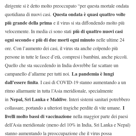
dirigente si è detto molto preoccupato “per questa mortale ondata
Questa ondata è quasi quattro volte
quotidiana di nuovi casi.
più grande della prima
e il virus si sta diffondendo molto più
più di quattro nuovi casi
velocemente. In media ci sono stati
ogni secondo e più di due morti ogni minuto
nelle ultime 24
ore. Con l’aumento dei casi, il virus sta anche colpendo più
persone in tutte le fasce d’età, compresi i bambini, anche piccoli.
Quello che sta succedendo in India dovrebbe far scattare un
La pandemia è lungi
campanello d’allarme per tutti noi.
dall’essere finita
. I casi di COVID-19 stanno aumentando a un
ritmo allarmante in tutta l’Asia meridionale, specialmente
Nepal, Sri Lanka e Maldive
in
. Interi sistemi sanitari potrebbero
I
collassare, portando a ulteriori tragiche perdite di vite umane.
livelli molto bassi di vaccinazione
nella maggior parte dei paesi
dell’Asia meridionale (meno del 10% in India, Sri Lanka e Nepal)
stanno aumentando la preoccupazione che il virus possa