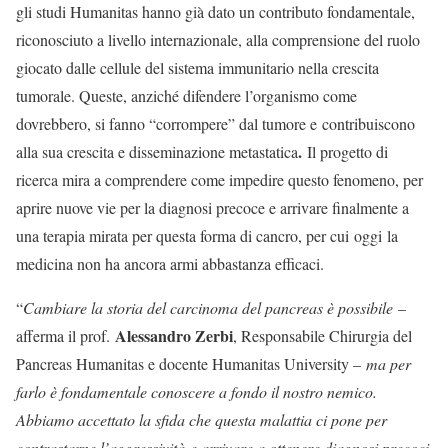
gli studi Humanitas hanno già dato un contributo fondamentale,
riconosciuto a livello internazionale, alla comprensione del ruolo
giocato dalle cellule del sistema immunitario nella crescita
tumorale. Queste, anziché difendere l’organismo come
dovrebbero, si fanno “corrompere” dal tumore e
contribuiscono
.
alla sua crescita e disseminazione metastatica
Il progetto di
ricerca mira a comprendere come impedire questo fenomeno, per
aprire nuove vie per la diagnosi precoce e arrivare finalmente a
una terapia mirata per questa forma di cancro, per cui oggi la
medicina non ha ancora armi abbastanza efficaci.
“
Cambiare la storia del carcinoma del pancreas è possibile
–
Alessandro Zerbi
afferma il prof.
, Responsabile Chirurgia del
Pancreas Humanitas e docente Humanitas University –
ma per
farlo è fondamentale conoscere a fondo il nostro nemico.
Abbiamo accettato la sfida che questa malattia ci pone per
contrastarne l’aggressività
e arrivare a ottenere diagnosi precoci