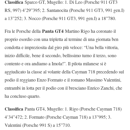
Classifica
Sparco GT, Mugello: 1. Di Leo (Porsche 911 GT3
RS, 997) 4’29”395; 2. Santanocita (Porsche 911 GT3, 991 gen.I)
a 13”252; 3. Nocco (Porsche 911 GT3, 991 gen.I) a 18”780.
Panta GT4
Fra le Porsche della
Martino Rigo ha coronato il
proprio esordio con una tripletta al termine di una giornata ben
condotta e impreziosita dal giro più veloce: “Una bella vittoria,
inizio difficile, bene il secondo, bellissimo turno il terzo, sono
contento e ora andiamo a Imola!”. Il pilota milanese si è
aggiudicato la classe al volante della Cayman 718 precedendo sul
podio il reggiano Enzo Formato e il romano Massimo Valentini,
entrambi in lotta per il podio con il bresciano Enrico Zanchi, che
ha concluso quarto.
Classifica
Panta GT4, Mugello: 1. Rigo (Porsche Cayman 718)
4’34”472; 2. Formato (Porsche Cayman 718) a 13”995; 3.
Valentini (Porsche 991 S) a 15”710.