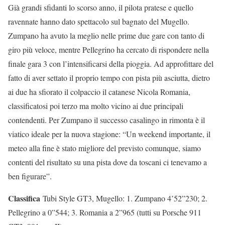
Già grandi sfidanti lo scorso anno, il pilota pratese e quello
ravennate hanno dato spettacolo sul bagnato del Mugello.
Zumpano ha avuto la meglio nelle prime due gare con tanto di
giro più veloce, mentre Pellegrino ha cercato di rispondere nella
finale gara 3 con l’intensificarsi della pioggia. Ad approfittare del
fatto di aver settato il proprio tempo con pista più asciutta, dietro
ai due ha sfiorato il colpaccio il catanese Nicola Romania,
classificatosi poi terzo ma molto vicino ai due principali
contendenti. Per Zumpano il successo casalingo in rimonta è il
viatico ideale per la nuova stagione: “Un weekend importante, il
meteo alla fine è stato migliore del previsto comunque, siamo
contenti del risultato su una pista dove da toscani ci tenevamo a
ben figurare”.
Classifica
Tubi Style GT3, Mugello: 1. Zumpano 4’52”230; 2.
Pellegrino a 0”544; 3. Romania a 2”965 (tutti su Porsche 911