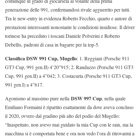
comunque in grado di giocarsela al volante della prima
generazione delle 991, confermandosi rivale agguerrito per tutti.
Tra le new-entry in evidenza Roberto Fecchio, quarto e autore di
prestazioni interessanti nonostante le condizioni insidiose. Il driver
torinese ha preceduto i toscani Daniele Polverini e Roberto
Debellis, padroni di casa in bagarre per la top-5.
Classifica DSW 991 Cup, Mugello
: 1. Reggiani (Porsche 911
GT3 Cup, 991 gen.II) 4’20”915; 2. Randazzo (Porsche 911 GT3
Cup, 991 gen.II) a 4”042; 3. Costacurta (Porsche 911 GT3 Cup,
991 gen.I) a 4”617.
DSW 997 Cup
Agonismo al massimo pure nella
, nella quale
Emiliano Formaini è ripartito esattamente da dove aveva concluso
il 2020, ovvero dal gradino più alto del podio del Mugello:
“Inaspettato, non avevo mai guidato la mia Cup con le rain, ma la
macchina si è comportata bene e ora non vedo l’ora di ritrovarmi a