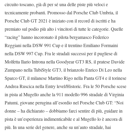
circuito toscano, già di per sé una delle piste più veloci e
tecnicamente probanti. Promosso dal Porsche Club Umbria, il
Porsche Club GT 2021 è iniziato con il record di iscritti e ha
premiato sul podio più alto i vincitori di tutte le categorie. Quelle
“racing” hanno incoronato il pilota bergamasco Federico
Reggiani nella DSW 991 Cup e il trentino Emiliano Formaini
nella DSW 997 Cup. Fra le stradali successi per il pugliese di
Molfetta Ilario Introna nella Goodyear GT3 RS, il pratese Davide
Zumpano nella TubiStyle GT3, il brianzolo Enrico Di Leo nella
Sparco GT, il milanese Martino Rigo nella Panta GT4 e il torinese
Andrea Ruscica nella Entry level/Historic. Fra le 50 Porsche scese
in pista al Mugello anche la 911 modello 996 stradale di Virginia
Patumi, giovane perugina all’esordio nel Porsche Club GT: “Noi
donne – ha dichiarato – dobbiamo farci sentire di più, guidare in
pista è un’esperienza indimenticabile e al Mugello lo è ancora di
più. In una serie del genere, anche su un’auto stradale, hai