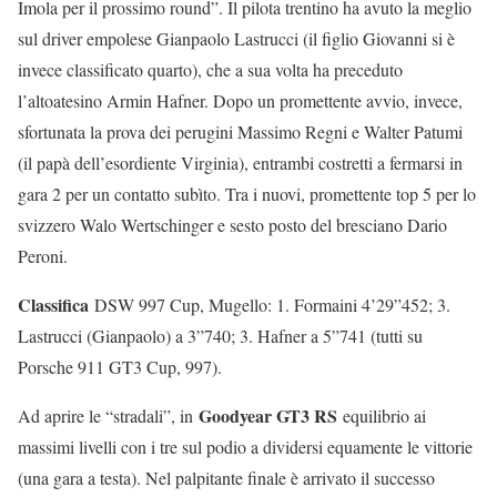
Imola per il prossimo round”. Il pilota trentino ha avuto la meglio
sul driver empolese Gianpaolo Lastrucci (il figlio Giovanni si è
invece classificato quarto), che a sua volta ha preceduto
l’altoatesino Armin Hafner. Dopo un promettente avvio, invece,
sfortunata la prova dei perugini Massimo Regni e Walter Patumi
(il papà dell’esordiente Virginia), entrambi costretti a fermarsi in
gara 2 per un contatto subìto. Tra i nuovi, promettente top 5 per lo
svizzero Walo Wertschinger e sesto posto del bresciano Dario
Peroni.
Classifica
DSW 997 Cup, Mugello: 1. Formaini 4’29”452; 3.
Lastrucci (Gianpaolo) a 3”740; 3. Hafner a 5”741 (tutti su
Porsche 911 GT3 Cup, 997).
Goodyear GT3 RS
Ad aprire le “stradali”, in
equilibrio ai
massimi livelli con i tre sul podio a dividersi equamente le vittorie
(una gara a testa). Nel palpitante finale è arrivato il successo