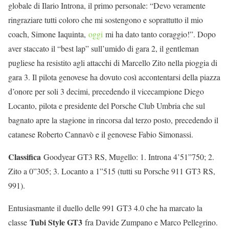
globale di Ilario Introna, il primo personale: “Devo veramente
ringraziare tutti coloro che mi sostengono e soprattutto il mio
coach, Simone Iaquinta,
oggi
mi ha dato tanto coraggio!”. Dopo
aver staccato il “best lap” sull’umido di gara 2, il gentleman
pugliese ha resistito agli attacchi di Marcello Zito nella pioggia di
gara 3. Il pilota genovese ha dovuto così accontentarsi della piazza
d’onore per soli 3 decimi, precedendo il vicecampione Diego
Locanto, pilota e presidente del Porsche Club Umbria che sul
bagnato apre la stagione in rincorsa dal terzo posto, precedendo il
catanese Roberto Cannavò e il genovese Fabio Simonassi.
Classifica
Goodyear GT3 RS, Mugello: 1. Introna 4’51”750; 2.
Zito a 0”305; 3. Locanto a 1”515 (tutti su Porsche 911 GT3 RS,
991).
Entusiasmante il duello delle 991 GT3 4.0 che ha marcato la
Tubi Style GT3
classe
fra Davide Zumpano e Marco Pellegrino.