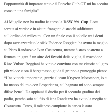
l’opportunità di imparare tanto e il Porsche Club GT mi ha accolto
come in una famiglia”.
DSW 991 Cup
Al Mugello non ha tradito le attese la
. Lotta
serrata al vertice e in alcuni frangenti distacchi addirittura
sull’ordine dei millesimi. Con un finale con il coltello tra i denti
dopo aver azzardato le slick Federico Reggiani ha avuto la meglio
su Piero Randazzo e Ivan Costacurta, mentre è stato costretto a
fermarsi in gara 2 un altro dei favoriti della vigilia, il macedone
Risto Vukov. Reggiani ha vinto e convinto con tre vittorie e il giro
più veloce e ora il bergamasco guida il gruppo a punteggio pieno:
“Una vittoria importante, grazie al team Krypton Motorsport, io ci
ho messo del mio con l’esperienza, sul bagnato mi sono sempre
difeso bene”. Da applausi il duello per il secondo gradino del
podio, perché solo sul filo di lana Randazzo ha avuto la meglio su
Costacurta. Terzo, il milanese campione in carica è stato