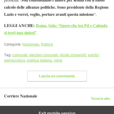
calcolo delle alleanze politiche. Sono presidente della Regione
Lazio e vorrei, voglio, portare avanti questa missione
“.
LEGGI ANCHE:
Roma, Sala: “Spero che tra Pd e Calenda
si trovi una sintesi”
Categorie:
Nazionale
,
Politica
Tag:
comunali
,
elezioni comunali
,
nicola zingaretti
,
partito
democratico
,
politica italiana
,
roma
Lascia un commento
Corriere Nazionale
Torna in alto
Exit mobile version