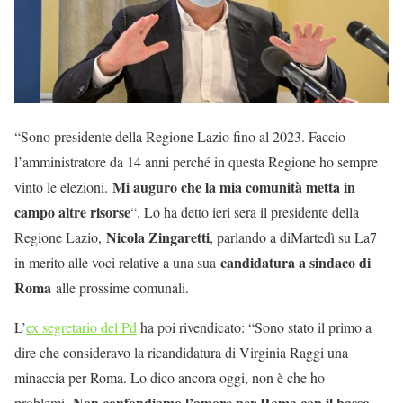
“Sono presidente della Regione Lazio fino al 2023. Faccio
l’amministratore da 14 anni perché in questa Regione ho sempre
Mi auguro che la mia comunità metta in
vinto le elezioni.
campo altre risorse
“. Lo ha detto ieri sera il presidente della
Nicola Zingaretti
Regione Lazio,
, parlando a diMartedì su La7
candidatura a sindaco di
in merito alle voci relative a una sua
Roma
alle prossime comunali.
L’
ex segretario del Pd
ha poi rivendicato: “Sono stato il primo a
dire che consideravo la ricandidatura di Virginia Raggi una
minaccia per Roma. Lo dico ancora oggi, non è che ho
Non confondiamo l’amore per Roma con il basso
problemi.