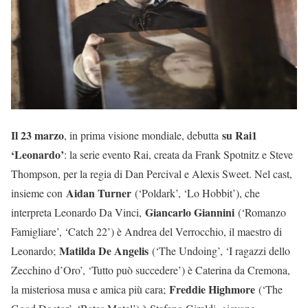
Il 23 marzo
su Rai1
, in prima visione mondiale, debutta
‘Leonardo’
: la serie evento Rai, creata da Frank Spotnitz e Steve
Thompson, per la regia di Dan Percival e Alexis Sweet. Nel cast,
Aidan Turner
insieme con
(‘Poldark’, ‘Lo Hobbit’), che
Giancarlo Giannini
interpreta Leonardo Da Vinci,
(‘Romanzo
Famigliare’, ‘Catch 22’) è Andrea del Verrocchio, il maestro di
Matilda De Angelis
Leonardo;
(‘The Undoing’, ‘I ragazzi dello
Zecchino d’Oro’, ‘Tutto può succedere’) è Caterina da Cremona,
Freddie Highmore
la misteriosa musa e amica più cara;
(‘The