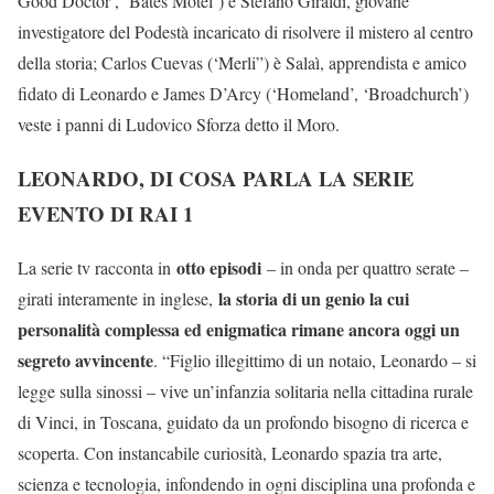
Good Doctor’, ‘Bates Motel’) è Stefano Giraldi, giovane
investigatore del Podestà incaricato di risolvere il mistero al centro
della storia; Carlos Cuevas (‘Merli”) è Salaì, apprendista e amico
fidato di Leonardo e James D’Arcy (‘Homeland’, ‘Broadchurch’)
veste i panni di Ludovico Sforza detto il Moro.
LEONARDO, DI COSA PARLA LA SERIE
EVENTO DI RAI 1
otto episodi
La serie tv racconta in
– in onda per quattro serate –
la storia di un genio la cui
girati interamente in inglese,
personalità complessa ed enigmatica rimane ancora oggi un
segreto avvincente
. “Figlio illegittimo di un notaio, Leonardo – si
legge sulla sinossi – vive un’infanzia solitaria nella cittadina rurale
di Vinci, in Toscana, guidato da un profondo bisogno di ricerca e
scoperta. Con instancabile curiosità, Leonardo spazia tra arte,
scienza e tecnologia, infondendo in ogni disciplina una profonda e