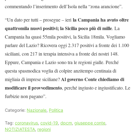
commentando l’inserimento dell’Isola nella “zona arancione”.
la Campania ha avuto oltre
“Un dato per tutti – prosegue – ieri
quattromila nuovi positivi; la Sicilia poco più di mille
. La
Campania ha quasi 55mila positivi, la Sicilia 18mila. Vogliamo
parlare del Lazio? Ricovera oggi 2.317 positivi a fronte dei 1.100
siciliani, con 217 in terapia intensiva a fronte dei nostri 148.
Eppure, Campania e Lazio sono tra le regioni gialle. Perché
questa spasmodica voglia di colpire anzitempo centinaia di
Al governo Conte chiediamo di
migliaia di imprese siciliane?
modificare il provvedimento
, perché ingiusto e ingiustificato. Le
furbizie non pagano”.
Categorie:
Nazionale
,
Politica
Tag:
coronavirus
,
covid-19
,
dpcm
,
giuseppe conte
,
NOTIZIATESTA
,
regioni