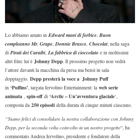
Lo abbiamo amato in
Edward mani di forbice
,
Buon
compleanno Mr. Grape
,
Donnie Brasco
,
Chocolat
, nella saga
di
Pirati dei Caraibi
,
La fabbrica di cioccolato
e in moltissimi
Johnny Depp
altri film: lui è
. Il prossimo progetto non vedrà
l’attore davanti la macchina da presa ma bensì in sala
Depp presterà la voce a Johnny Puff
doppiaggio.
‘Puffins’
web serie
in
, targata Iervolino Entertainment: la
animata
spin-off
‘Arctic – Un’avventura glaciale
,
di
‘,
250 episodi
composta da
della durata di cinque minuti ciascuno.
“Siamo felici di consolidare la nostra collaborazione con Johnny
Depp, per la seconda volta coinvolto in un nostro progetto
“, ha
commentato Andrea Iervolino, presidente e fondatore della