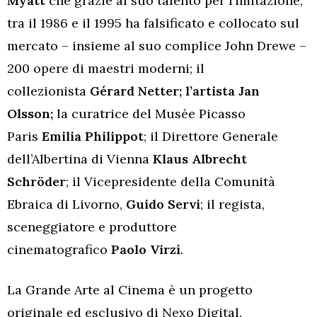
Myatt
che grazie al suo talento per l’imitazione,
tra il 1986 e il 1995 ha falsificato e collocato sul
mercato – insieme al suo complice John Drewe –
200 opere di maestri moderni; il
collezionista
Gérard Netter; l’artista Jan
Olsson;
la
curatrice del Musée Picasso
Paris
Emilia Philippot
; il Direttore Generale
dell’Albertina di Vienna
Klaus Albrecht
Schröder
; il Vicepresidente della Comunità
Ebraica di Livorno,
Guido Servi
; il regista,
sceneggiatore e produttore
cinematografico
Paolo Virzì
.
La Grande Arte al Cinema è un progetto
originale ed esclusivo di Nexo Digital.