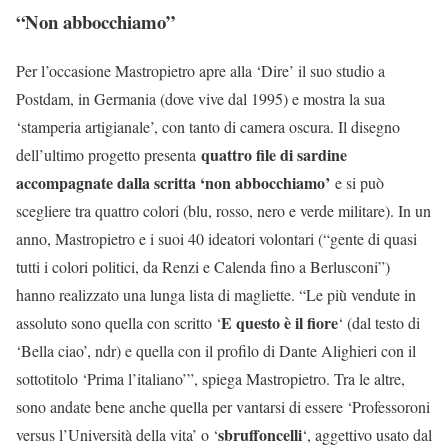
“Non abbocchiamo”
Per l’occasione Mastropietro apre alla ‘Dire’ il suo studio a
Postdam, in Germania (dove vive dal 1995) e mostra la sua
‘stamperia artigianale’, con tanto di camera oscura. Il disegno
quattro file di sardine
dell’ultimo progetto presenta
accompagnate dalla scritta ‘non abbocchiamo’
e si può
scegliere tra quattro colori (blu, rosso, nero e verde militare). In un
anno, Mastropietro e i suoi 40 ideatori volontari (“gente di quasi
tutti i colori politici, da Renzi e Calenda fino a Berlusconi”)
hanno realizzato una lunga lista di magliette. “Le più vendute in
E questo è il fiore
assoluto sono quella con scritto ‘
‘ (dal testo di
‘Bella ciao’, ndr) e quella con il profilo di Dante Alighieri con il
sottotitolo ‘Prima l’italiano’”, spiega Mastropietro. Tra le altre,
sono andate bene anche quella per vantarsi di essere ‘Professoroni
sbruffoncelli
versus l’Università della vita’ o ‘
‘, aggettivo usato dal