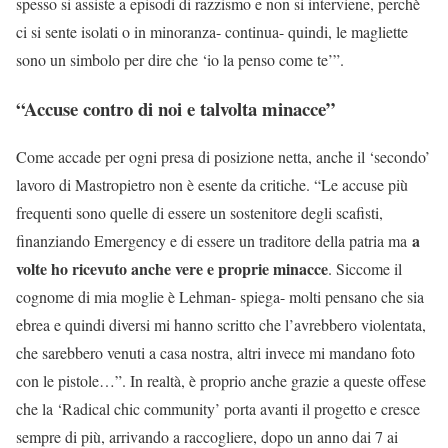
spesso si assiste a episodi di razzismo e non si interviene, perchè
ci si sente isolati o in minoranza- continua- quindi, le magliette
sono un simbolo per dire che ‘io la penso come te’”.
“Accuse contro di noi e talvolta minacce”
Come accade per ogni presa di posizione netta, anche il ‘secondo’
lavoro di Mastropietro non è esente da critiche. “Le accuse più
frequenti sono quelle di essere un sostenitore degli scafisti,
a
finanziando Emergency e di essere un traditore della patria ma
volte ho ricevuto anche vere e proprie minacce
. Siccome il
cognome di mia moglie è Lehman- spiega- molti pensano che sia
ebrea e quindi diversi mi hanno scritto che l’avrebbero violentata,
che sarebbero venuti a casa nostra, altri invece mi mandano foto
con le pistole…”. In realtà, è proprio anche grazie a queste offese
che la ‘Radical chic community’ porta avanti il progetto e cresce
sempre di più, arrivando a raccogliere, dopo un anno dai 7 ai