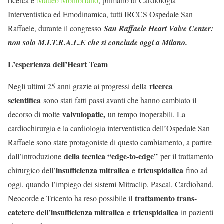
ricerca e
Matteo Montorfano
, primario di Cardiologia
Interventistica ed Emodinamica, tutti IRCCS Ospedale San
Raffaele, durante il congresso
San Raffaele Heart Valve Center:
non solo M.I.T.R.A.L.E che si conclude oggi a Milano.
L’esperienza dell’Heart Team
ricerca
Negli ultimi 25 anni grazie ai progressi della
scientifica
sono stati fatti passi avanti che hanno cambiato il
valvulopatie,
decorso di molte
un tempo inoperabili. La
cardiochirurgia e la cardiologia interventistica dell’Ospedale San
Raffaele sono state protagoniste di questo cambiamento, a partire
della tecnica “edge-to-edge”
dall’introduzione
per il trattamento
insufficienza mitralica
tricuspidalica
chirurgico dell’
e
fino ad
oggi, quando l’impiego dei sistemi Mitraclip, Pascal, Cardioband,
trattamento trans-
Neocorde e Tricento ha reso possibile il
catetere dell’insufficienza mitralica
tricuspidalica
e
in pazienti