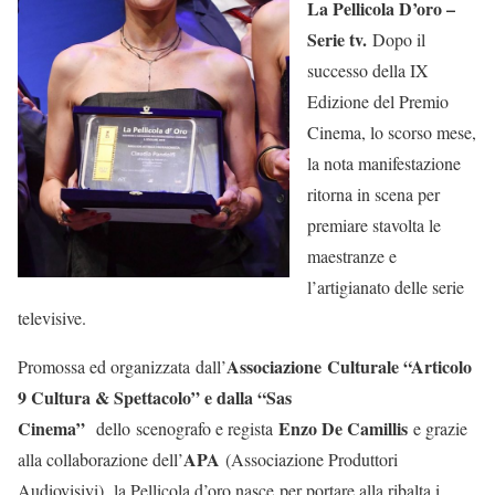
La Pellicola D’oro –
Serie tv.
Dopo il
successo della IX
Edizione del Premio
Cinema, lo scorso mese,
la nota manifestazione
ritorna in scena per
premiare stavolta le
maestranze e
l’artigianato delle serie
televisive.
Associazione
Culturale “Articolo
Promossa ed organizzata dall’
9 Cultura & Spettacolo” e dalla “Sas
Cinema”
Enzo De Camillis
dello scenografo e regista
e grazie
APA
alla collaborazione dell’
(Associazione Produttori
Audiovisivi), la Pellicola d’oro nasce per portare alla ribalta i