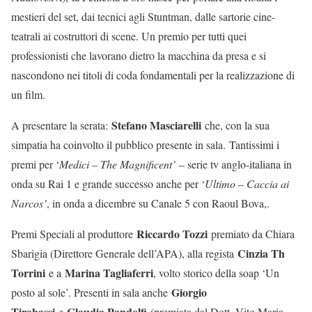
mestieri del set, dai tecnici agli Stuntman, dalle sartorie cine-
teatrali ai costruttori di scene. Un premio per tutti quei
professionisti che lavorano dietro la macchina da presa e si
nascondono nei titoli di coda fondamentali per la realizzazione di
un film.
Stefano Masciarelli
A presentare la serata:
che, con la sua
simpatia ha coinvolto il pubblico presente in sala. Tantissimi i
premi per ‘
Medici – The Magnificent’
– serie tv anglo-italiana in
onda su Rai 1 e grande successo anche per ‘
Ultimo – Caccia ai
Narcos’
, in onda a dicembre su Canale 5 con Raoul Bova,.
Riccardo Tozzi
Premi Speciali al produttore
premiato da Chiara
Cinzia Th
Sbarigia (Direttore Generale dell’APA), alla regista
Torrini
Marina Tagliaferri
e a
, volto storico della soap ‘Un
Giorgio
posto al sole’. Presenti in sala anche
Tirabassi
Claudia Pandolfi
e
(premiata dal Dott. Vito Maria