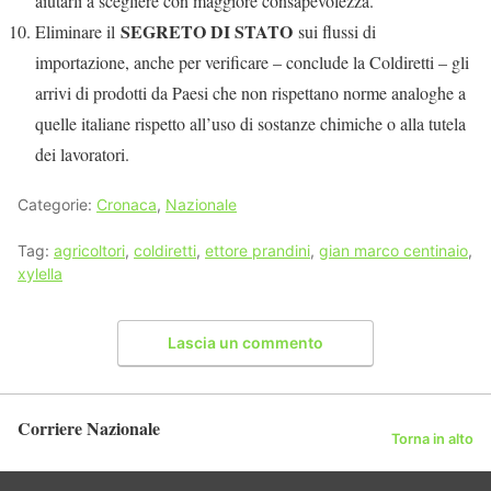
aiutarli a scegliere con maggiore consapevolezza.
SEGRETO DI STATO
Eliminare il
sui flussi di
importazione, anche per verificare – conclude la Coldiretti – gli
arrivi di prodotti da Paesi che non rispettano norme analoghe a
quelle italiane rispetto all’uso di sostanze chimiche o alla tutela
dei lavoratori.
Categorie:
Cronaca
,
Nazionale
Tag:
agricoltori
,
coldiretti
,
ettore prandini
,
gian marco centinaio
,
xylella
Lascia un commento
Corriere Nazionale
Torna in alto